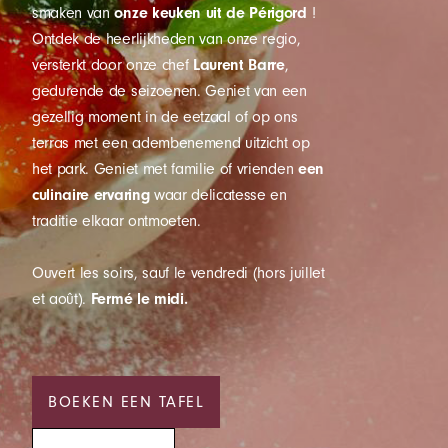
smaken van
onze keuken uit de Périgord
!
Ontdek de heerlijkheden van onze regio,
versterkt door onze chef
Laurent Barre
,
gedurende de seizoenen. Geniet van een
gezellig moment in de eetzaal of op ons
terras met een adembenemend uitzicht op
het park. Geniet met familie of vrienden
een
culinaire ervaring
waar delicatesse en
traditie elkaar ontmoeten.
Ouvert les soirs, sauf le vendredi (hors juillet
et août).
Fermé le midi.
BOEKEN EEN TAFEL