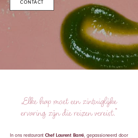
CONTACT
„Elke hap moet een zintuiglijke
ervaring zijn die reizen vereist.”
In ons restaurant
Chef Laurent Barré
, gepassioneerd door