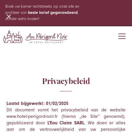
Boek uw kamer rechtstreeks op onze site en
profiteer van
beste tarief gegarandeerd
,
zonder extra kosten!
Privacybeleid
Laatst bijgewerkt: 01/02/2025
Dit document vormt het privacybeleid van de website
www.hotel-perigord-noir.fr (hierna „de Site” genoemd),
gepubliceerd door
L'Eau Claire SARL
. We doen er alles
aan om de vertrouwelijkheid van uw persoonlijke